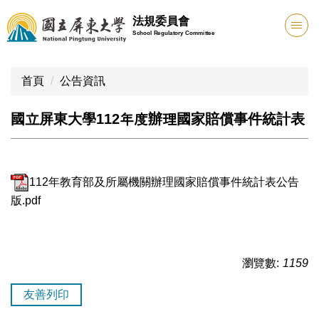
跳
法規委員會
到
School Regulatory Committee
主
要
內
首頁
公告資訊
容
區
國立屏東大學112年度辦理國家賠償事件統計表
112年教育部及所屬機關辦理國家賠償事件統計表公告
版.pdf
瀏覽數:
1159
友善列印